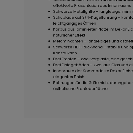
effektvolle Präsentation des Innenraums
Schwarze Metallgriffe – langlebige, minim
Schublade auf 3/4-Kugelführung – komfo
leichtgängiges Öffnen
Korpus aus laminierter Platte im Dekor Ei
natürlicher Effekt
Melaminkanten – langlebiges und ästheti
Schwarze HDF-Rückwand – stabile und o
Konstruktion
Drei Fronten – zwei verglaste, eine gesc
Drei Einlegeböden – zwei aus Glas und ei
Innenraum der Kommode im Dekor Eiche 
elegantes Finish
Bohrungen für die Griffe nicht durchgehe
ästhetische Frontoberfläche