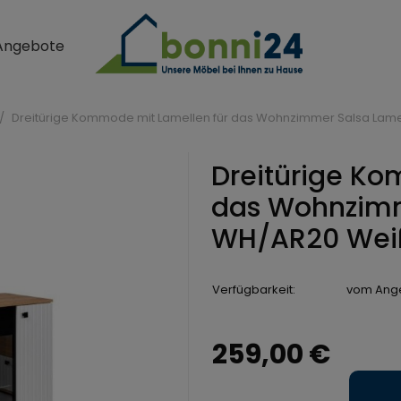
Angebote
Dreitürige Kommode mit Lamellen für das Wohnzimmer Salsa Lame
Dreitürige Ko
das Wohnzimm
WH/AR20 Weiß
Verfügbarkeit:
vom Ange
259,00 €