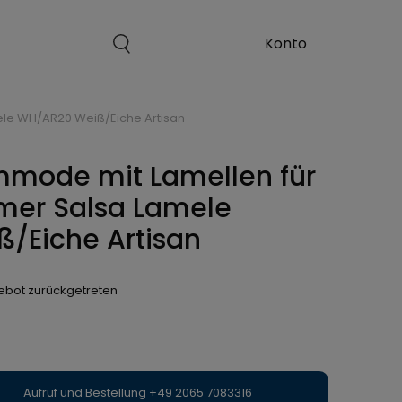
le WH/AR20 Weiß/Eiche Artisan
mmode mit Lamellen für
er Salsa Lamele
/Eiche Artisan
bot zurückgetreten
Aufruf und Bestellung +49 2065 7083316