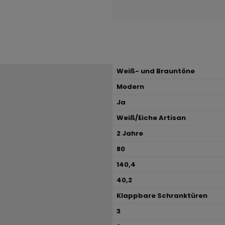
Weiß- und Brauntöne
Modern
Ja
Weiß/Eiche Artisan
2 Jahre
80
140,4
40,2
Klappbare Schranktüren
3