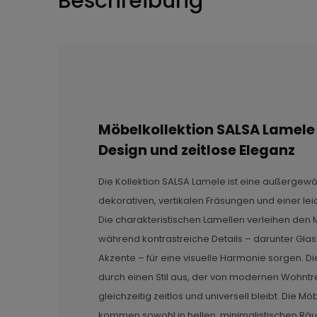
Beschreibung
Möbelkollektion SALSA Lamel
Design und zeitlose Eleganz
Die Kollektion SALSA Lamele ist eine außergew
dekorativen, vertikalen Fräsungen und einer le
Die charakteristischen Lamellen verleihen den 
während kontrastreiche Details – darunter Gla
Akzente – für eine visuelle Harmonie sorgen. Di
durch einen Stil aus, der von modernen Wohntren
gleichzeitig zeitlos und universell bleibt. Die Mö
kommen sowohl in hellen, minimalistischen Räu