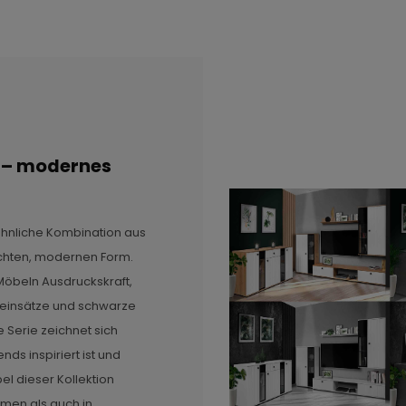
e – modernes
öhnliche Kombination aus
ichten, modernen Form.
Möbeln Ausdruckskraft,
seinsätze und schwarze
e Serie zeichnet sich
ds inspiriert ist und
bel dieser Kollektion
men als auch in