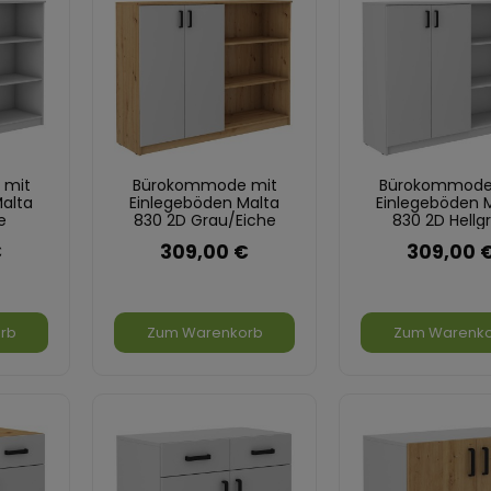
 mit
Bürokommode mit
Bürokommode
alta
Einlegeböden Malta
Einlegeböden 
e
830 2D Grau/Eiche
830 2D Hellg
u
Artisan
€
309,00 €
309,00 
rb
Zum Warenkorb
Zum Warenk