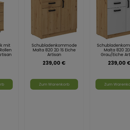
k mit
Schubladenkommode
Schubladenko
Rollen
Malta 820 2D 1S Eiche
Malta 820 2D
rtisan
Artisan
Grau/Eiche Art
239,00 €
239,00 
rb
Zum Warenkorb
Zum Warenk