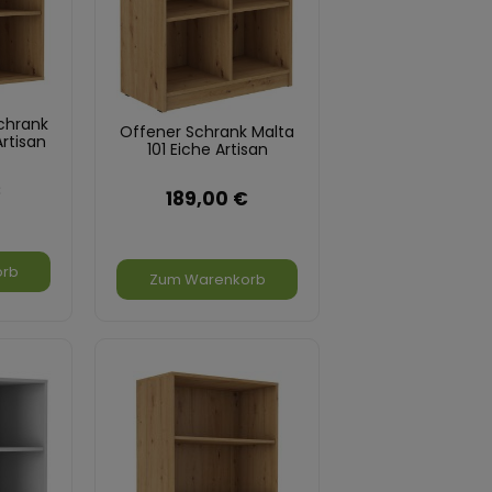
chrank
Offener Schrank Malta
Artisan
101 Eiche Artisan
€
189,00 €
orb
Zum Warenkorb