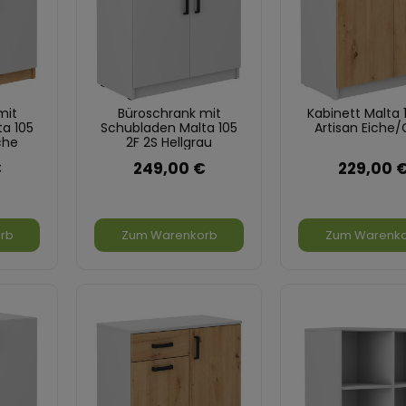
mit
Büroschrank mit
Kabinett Malta 
a 105
Schubladen Malta 105
Artisan Eiche/
che
2F 2S Hellgrau
€
249,00 €
229,00 
rb
Zum Warenkorb
Zum Warenk