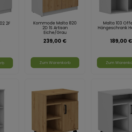
Kommode Malta 820
Malta 103 Off
02 2F
2D 1S Artisan
Hängeschrank He
Eiche/Grau
239,00 €
189,00 
€
Zum Warenkorb
Zum Warenk
rb