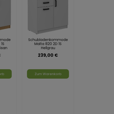
mmode
Schubladenkommode
 1S
Malta 820 2D 1S
isan
Hellgrau
€
239,00 €
orb
Zum Warenkorb