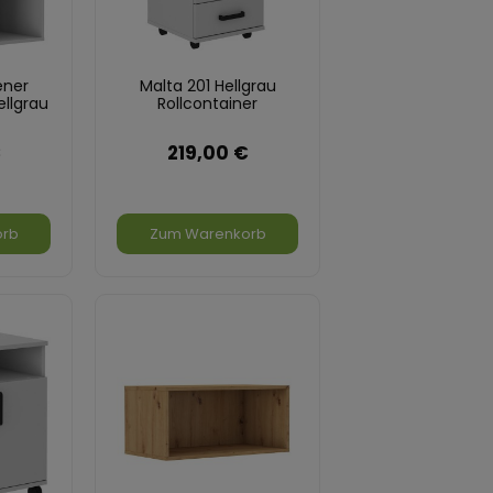
ener
Malta 201 Hellgrau
llgrau
Rollcontainer
€
219,00 €
orb
Zum Warenkorb