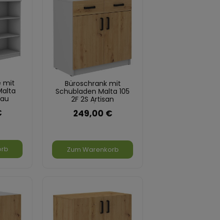
 mit
Büroschrank mit
Malta
Schubladen Malta 105
rau
2F 2S Artisan
Eiche/Grau
€
249,00 €
orb
Zum Warenkorb