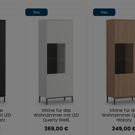
Neu
Neu
as
Vitrine für das
Vitrine für d
t LED
Wohnzimmer mit LED
Wohnzimmer Q
arz
Querty Weiß
Hickory
€
369,00 €
349,00 