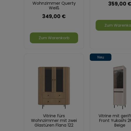
359,00 
Wohnzimmer Querty
Weiß
349,00 €
Zum Warenko
Zum Warenkorb
Neu
Vitrine fürs
Vitrine mit gerif
Wohnzimmer mit zwei
Front Yukashi 2F
Glastüren Flana 122
Beige
2F2S Eiche Cremona