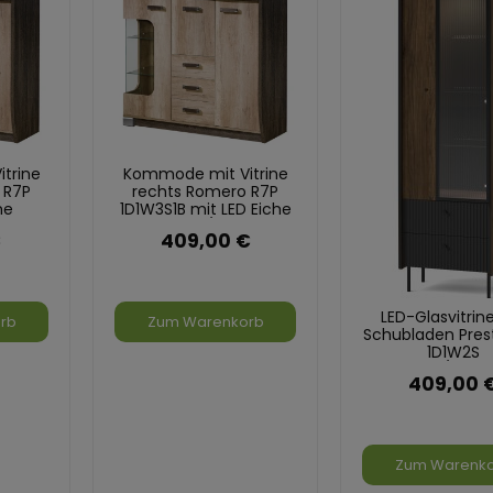
trine
Kommode mit Vitrine
 R7P
rechts Romero R7P
he
1D1W3S1B mit LED Eiche
ha
Canyon/Arusha
€
409,00 €
LED-Glasvitrin
rb
Zum Warenkorb
Schubladen Pres
1D1W2S
Schwarz/Eiche
409,00 
Sebastian
Zum Warenk