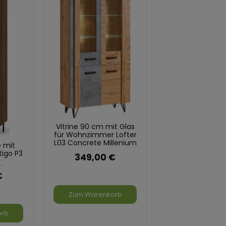
Vitrine 90 cm mit Glas
für Wohnzimmer Lofter
L03 Concrete Millenium
e mit
Eiche Wotan
tigo P3
349,00 €
/San
€
Zum Warenkorb
orb