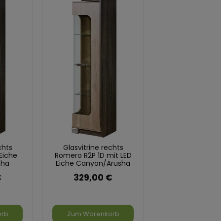
chts
Glasvitrine rechts
Eiche
Romero R2P 1D mit LED
sha
Eiche Canyon/Arusha
€
329,00 €
orb
Zum Warenkorb