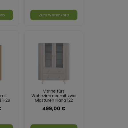
orb
Zum Warenkorb
s
Vitrine fürs
mit
Wohnzimmer mit zwei
2 1F2S
Glastüren Flana 122
ona
2F2S Beige
€
499,00 €