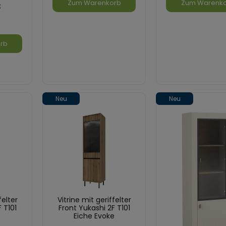
Zum Warenkorb
Zum Warenk
€
rb
Neu
Neu
felter
Vitrine mit geriffelter
 T101
Front Yukashi 2F T101
Eiche Evoke