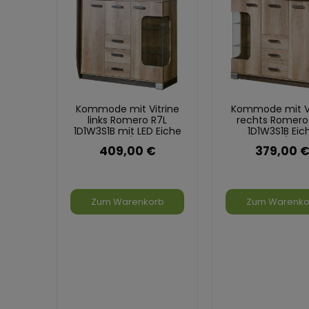
Kommode mit Vitrine
Kommode mit Vi
links Romero R7L
rechts Romero
1D1W3S1B mit LED Eiche
1D1W3S1B Eic
Canyon/Arusha
Canyon/Arus
409,00 €
379,00 
Zum Warenkorb
Zum Warenko