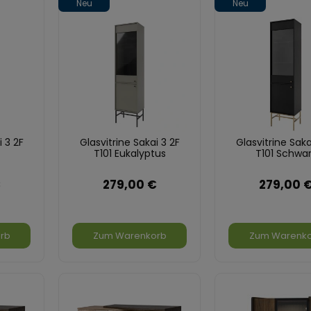
Neu
Neu
i 3 2F
Glasvitrine Sakai 3 2F
Glasvitrine Saka
T101 Eukalyptus
T101 Schwa
€
279,00 €
279,00 
rb
Zum Warenkorb
Zum Warenk