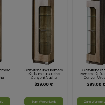
 Romero
Glasvitrine links Romero
Glasvitrine re
e
R2L 1D mit LED Eiche
Romero R2P 1D 
ha
Canyon/Arusha
Canyon/Aru
€
329,00 €
299,00 
rb
Zum Warenkorb
Zum Warenk