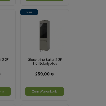
Neu
i 2 2F
Glasvitrine Sakai 2 2F
T101 Eukalyptus
€
259,00 €
orb
Zum Warenkorb