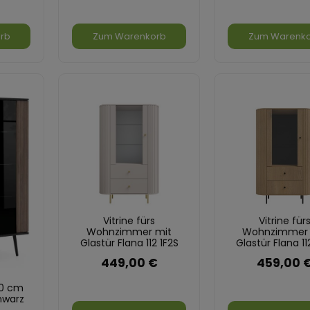
rb
Zum Warenkorb
Zum Warenk
Vitrine fürs
Vitrine für
Wohnzimmer mit
Wohnzimmer 
Glastür Flana 112 1F2S
Glastür Flana 11
Beige
Eiche Crem
449,00 €
459,00 
0 cm
hwarz
sdeck