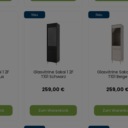
Neu
Neu
 1 2F
Glasvitrine Sakai 1 2F
Glasvitrine Saka
us
T101 Schwarz
T101 Beige
€
259,00 €
259,00 
rb
Zum Warenkorb
Zum Warenk