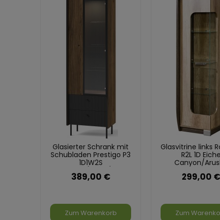
Glasierter Schrank mit
Glasvitrine links
Schubladen Prestigo P3
R2L 1D Eich
1D1W2S
Canyon/Arus
Schwarz/Eiche/San
389,00 €
299,00 
Sebastian
Zum Warenkorb
Zum Warenko