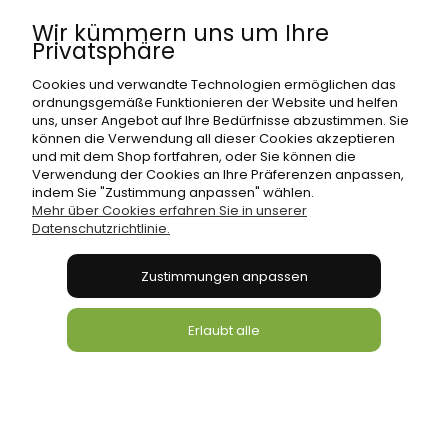
Wir kümmern uns um Ihre
Privatsphäre
Cookies und verwandte Technologien ermöglichen das
ordnungsgemäße Funktionieren der Website und helfen
uns, unser Angebot auf Ihre Bedürfnisse abzustimmen. Sie
Schlafsofa mit Staukasten Trio Grey
können die Verwendung all dieser Cookies akzeptieren
und mit dem Shop fortfahren, oder Sie können die
Verwendung der Cookies an Ihre Präferenzen anpassen,
389,00 €
indem Sie "Zustimmung anpassen" wählen.
Mehr über Cookies erfahren Sie in unserer
Datenschutzrichtlinie.
Zum Warenkorb
Zustimmungen anpassen
Erlaubt alle