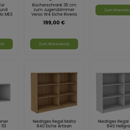
für
Bücherschrank 35 cm
 und
zum Jugendzimmer
Zum Warenk
lo ME3
Verso W4 Eiche Riveria
n
199,00 €
rb
Zum Warenkorb
ener
Niedriges Regal Malta
Niedriges Regal
113
840 Eiche Artisan
840 Hellgr