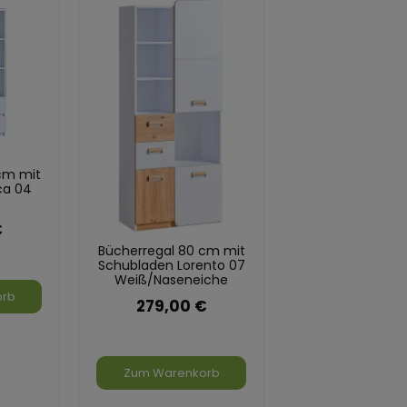
cm mit
ca 04
€
Bücherregal 80 cm mit
Schubladen Lorento 07
Weiß/Naseneiche
orb
279,00 €
Zum Warenkorb