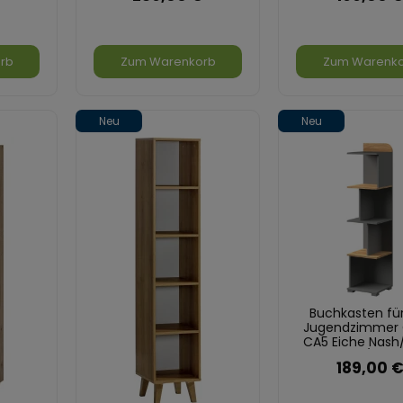
rb
Zum Warenkorb
Zum Warenk
Neu
Neu
Buchkasten fü
Jugendzimmer C
CA5 Eiche Nash
Brillant/Grap
189,00 