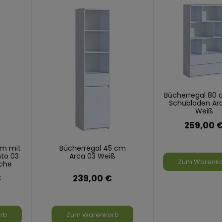
Bücherregal 80 
Schubladen Ar
Weiß
259,00 
cm mit
Bücherregal 45 cm
to 03
Arca 03 Weiß
Zum Warenk
che
€
239,00 €
rb
Zum Warenkorb