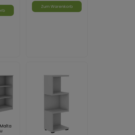
Zum Warenkorb
orb
 Malta
au