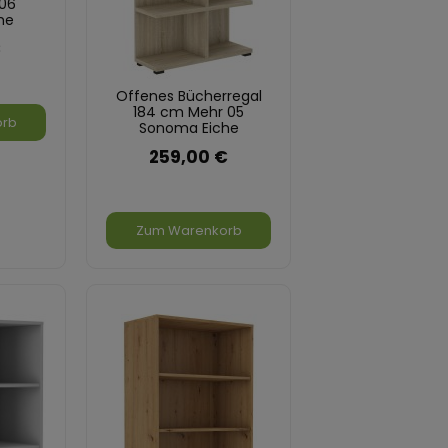
 06
he
€
Offenes Bücherregal
184 cm Mehr 05
orb
Sonoma Eiche
259,00 €
Zum Warenkorb