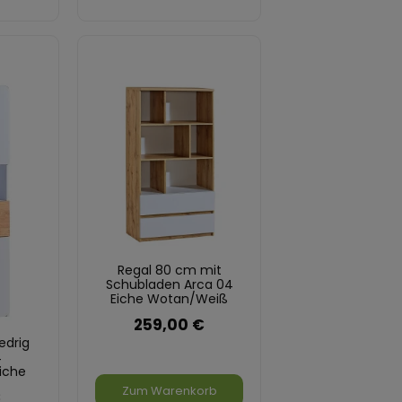
Regal 80 cm mit
Schubladen Arca 04
Eiche Wotan/Weiß
259,00 €
edrig
4
iche
Zum Warenkorb
€