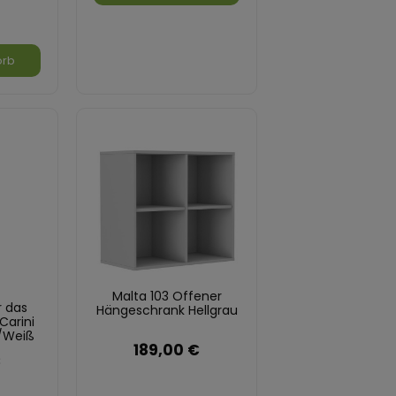
orb
Malta 103 Offener
r das
Hängeschrank Hellgrau
arini
/Weiß
189,00 €
hit
€