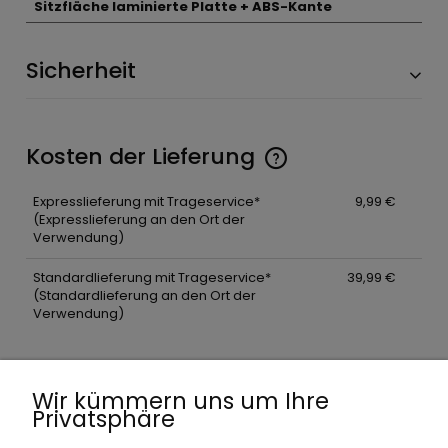
Sitzfläche laminierte Platte + ABS-Kante
Sicherheit
Kosten der Lieferung
Expresslieferung mit Trageservice*
9,99 €
(Expresslieferung an den Ort der
Verwendung)
Standardlieferung mit Trageservice*
39,99 €
(Standardlieferung an den Ort der
Verwendung)
Wir kümmern uns um Ihre
Privatsphäre
Einkaufen