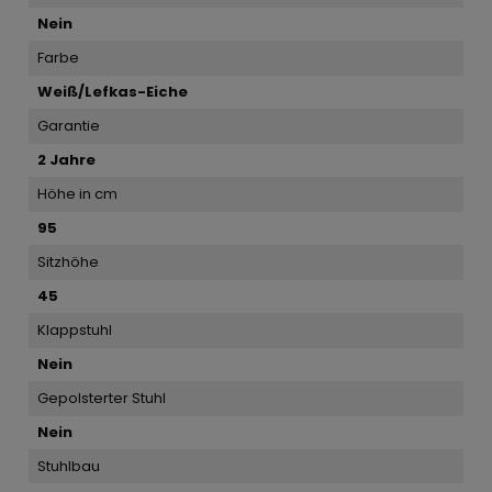
Nein
Farbe
Weiß/Lefkas-Eiche
Garantie
2 Jahre
Höhe in cm
95
Sitzhöhe
45
Klappstuhl
Nein
Gepolsterter Stuhl
Nein
Stuhlbau