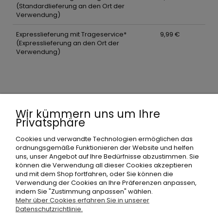
(Standardlieferung an den Ort der
Verwendung)
Expresslieferung mit Trageservice*
9,99 €
(Expresslieferung an den Ort der
Verwendung)
Wir kümmern uns um Ihre
Privatsphäre
Einkaufen
Cookies und verwandte Technologien ermöglichen das
ordnungsgemäße Funktionieren der Website und helfen
uns, unser Angebot auf Ihre Bedürfnisse abzustimmen. Sie
Zahlung und Lieferung
können die Verwendung all dieser Cookies akzeptieren
und mit dem Shop fortfahren, oder Sie können die
Verwendung der Cookies an Ihre Präferenzen anpassen,
Informationen
indem Sie "Zustimmung anpassen" wählen.
Mehr über Cookies erfahren Sie in unserer
Datenschutzrichtlinie.